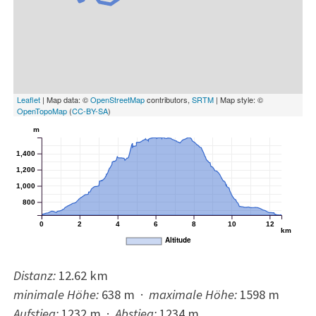
Leaflet
| Map data: ©
OpenStreetMap
contributors,
SRTM
| Map style: ©
OpenTopoMap
(
CC-BY-SA
)
m
1,400
1,200
1,000
800
0
2
4
6
8
10
12
km
Altitude
Distanz:
12.62 km
minimale Höhe:
638 m
·
maximale Höhe:
1598 m
Aufstieg:
1232 m
·
Abstieg:
1234 m